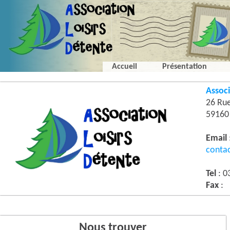
Accueil
Présentation
Associ
26 Ru
5916
Email
conta
Tel
: 0
Fax
:
Nous trouver