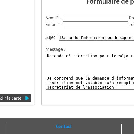
Formulaire de p
Nom * :
Pr
Email * :
Té
Sujet :
Message :
Contact