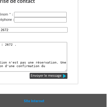
rise de contact
énom * :
léphone :
Site Internet