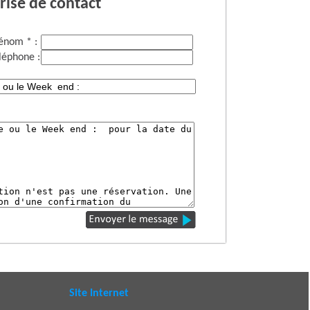
rise de contact
énom * :
léphone :
Site Internet