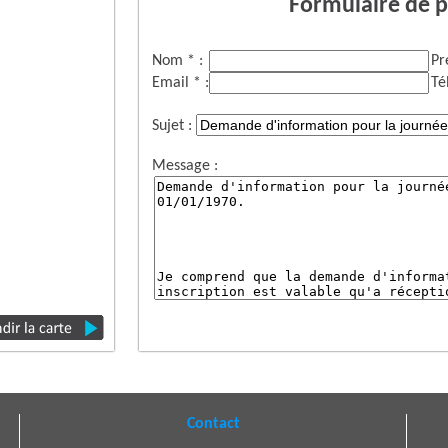
Formulaire de p
Nom * :
Pr
Email * :
Té
Sujet :
Message :
Contact