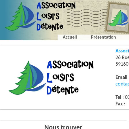
Accueil
Présentation
Associ
26 Ru
5916
Email
conta
Tel
: 0
Fax
:
Nous trouver